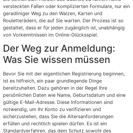
versteckten Fallen oder komplizierten Formulare, nur ein
geradliniger Weg zu den Walzen, Karten und
Rouletterädern, die auf Sie warten. Der Prozess ist so
gestaltet, dass er für jeden zugänglich ist, unabhängig
von Vorkenntnissen im Online-Glücksspiel.
Der Weg zur Anmeldung:
Was Sie wissen müssen
Bevor Sie mit der eigentlichen Registrierung beginnen,
ist es hilfreich, ein paar grundlegende Dinge
bereitzuhalten. Dazu gehören in der Regel Ihre
persönlichen Daten wie Name, Geburtsdatum und eine
gültige E-Mail-Adresse. Diese Informationen sind
notwendig, um Ihr Konto zu verifizieren und
sicherzustellen, dass Sie die Altersanforderungen
erfüllen und rechtlich spielen dürfen. Es ist ein
Standardverfahren, das dem Schutz sowohl des