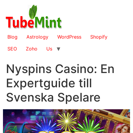
Skip
to
content
Blog
Astrology
WordPress
Shopify
SEO
Zoho
Us
Nyspins Casino: En
Expertguide till
Svenska Spelare