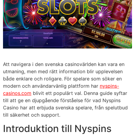
Att navigera i den svenska casinovärlden kan vara en
utmaning, men med rätt information blir upplevelsen
både enklare och roligare. För spelare som söker en
modern och användarvänlig plattform har
nyspins-
casinos.com
blivit ett populärt val. Denna guide syftar
till att ge en djupgående förståelse för vad Nyspins
Casino har att erbjuda svenska spelare, från spelutbud
till säkerhet och support.
Introduktion till Nyspins