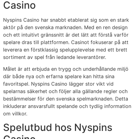
Casino
Nyspins Casino har snabbt etablerat sig som en stark
aktör på den svenska marknaden. Med en ren design
och ett intuitivt gränssnitt är det lätt att förstå varför
spelare dras till plattformen. Casinot fokuserar på att
leverera en förstklassig spelupplevelse med ett brett
sortiment av spel från ledande leverantörer.
Målet är att erbjuda en trygg och underhållande miljö
där både nya och erfarna spelare kan hitta sina
favoritspel. Nyspins Casino lägger stor vikt vid
spelarnas säkerhet och följer alla gällande regler och
bestämmelser för den svenska spelmarknaden. Detta
inkluderar ansvarsfullt spelande och tydlig information
om villkor.
Spelutbud hos Nyspins