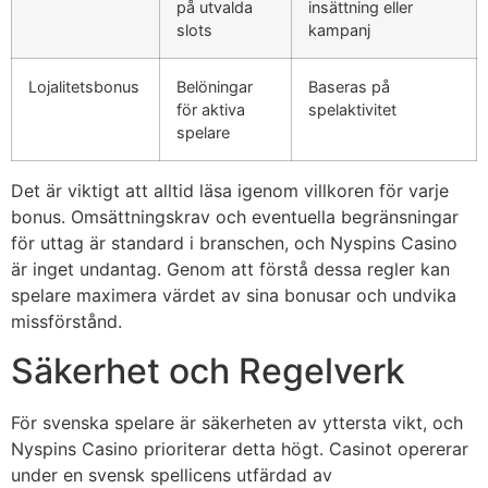
på utvalda
insättning eller
slots
kampanj
Lojalitetsbonus
Belöningar
Baseras på
för aktiva
spelaktivitet
spelare
Det är viktigt att alltid läsa igenom villkoren för varje
bonus. Omsättningskrav och eventuella begränsningar
för uttag är standard i branschen, och Nyspins Casino
är inget undantag. Genom att förstå dessa regler kan
spelare maximera värdet av sina bonusar och undvika
missförstånd.
Säkerhet och Regelverk
För svenska spelare är säkerheten av yttersta vikt, och
Nyspins Casino prioriterar detta högt. Casinot opererar
under en svensk spellicens utfärdad av