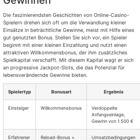
Gewinnen
Die faszinierendsten Geschichten von Online-Casino-
Spielern drehen sich oft um die Verwandlung kleiner
Einsätze in beträchtliche Gewinne, meist mit Hilfe eines
gut genutzten Bonus. Stellen Sie sich vor, ein Spieler
beginnt mit einer kleinen Einzahlung und nutzt einen
attraktiven Willkommensbonus, der ihm zusätzliches
Spielkapital verschafft. Mit diesem Kapital wagt er sich
an progressive Jackpot-Slots, die das Potenzial für
lebensverändernde Gewinne bieten.
Spielertyp
Bonusart
Ergebnis
Einsteiger
Willkommensbonus
Verdoppelte
Anfangseinlage,
Gewinn von 1.500 €
Erfahrener
Reload-Bonus +
Umsatzbedingungen