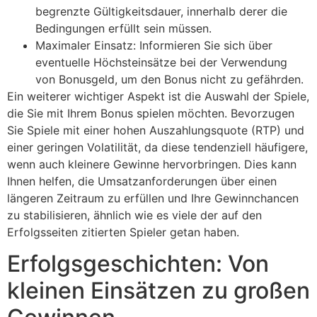
begrenzte Gültigkeitsdauer, innerhalb derer die
Bedingungen erfüllt sein müssen.
Maximaler Einsatz: Informieren Sie sich über
eventuelle Höchsteinsätze bei der Verwendung
von Bonusgeld, um den Bonus nicht zu gefährden.
Ein weiterer wichtiger Aspekt ist die Auswahl der Spiele,
die Sie mit Ihrem Bonus spielen möchten. Bevorzugen
Sie Spiele mit einer hohen Auszahlungsquote (RTP) und
einer geringen Volatilität, da diese tendenziell häufigere,
wenn auch kleinere Gewinne hervorbringen. Dies kann
Ihnen helfen, die Umsatzanforderungen über einen
längeren Zeitraum zu erfüllen und Ihre Gewinnchancen
zu stabilisieren, ähnlich wie es viele der auf den
Erfolgsseiten zitierten Spieler getan haben.
Erfolgsgeschichten: Von
kleinen Einsätzen zu großen