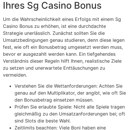
Ihres Sg Casino Bonus
Um die Wahrscheinlichkeit eines Erfolgs mit einem Sg
Casino Bonus zu erhöhen, ist eine durchdachte
Strategie unerlässlich. Zunächst sollten Sie die
Umsatzbedingungen genau studieren, denn diese legen
fest, wie oft ein Bonusbetrag umgesetzt werden muss,
bevor er ausgezahlt werden kann. Ein tiefgehendes
Verständnis dieser Regeln hilft Ihnen, realistische Ziele
zu setzen und unerwartete Enttäuschungen zu
vermeiden.
Verstehen Sie die Wettanforderungen: Achten Sie
genau auf den Multiplikator, der angibt, wie oft Sie
den Bonusbetrag einsetzen müssen.
Prüfen Sie erlaubte Spiele: Nicht alle Spiele tragen
gleichmäßig zu den Umsatzanforderungen bei; oft
sind Slots die beste Wahl.
Zeitlimits beachten: Viele Boni haben eine