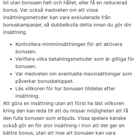
bli utan bonusen helt och hållet, eller få en reducerad
bonus. Var också medveten om att vissa
insättningsmetoder kan vara exkluderade från
bonuskampanjer, så dubbelkolla detta innan du gör din
insättning.
Kontrollera minimiinsättningen för att aktivera
bonusen.
Verifiera vilka betalningsmetoder som är giltiga för
bonusen.
Var medveten om eventuella maxinsättningar som
påverkar bonusbeloppet.
Läs villkoren för hur bonusen tilldelas efter
insättning.
Att göra en insättning utan att först ha läst villkoren
kring den kan leda till att du missar möjligheten att få
den fulla bonusen som erbjuds. Vissa spelare kanske
också gör en för stor insättning i tron att det ger en
bättre bonus, utan att inse att bonusen kan vara