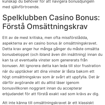
kunskap du behöver för att navigera bonusdjungeln
med självförtroende.
Spelklubben Casino Bonus:
Förstå Omsättningskrav
Ett av de mest kritiska, men ofta missförstådda,
aspekterna av en casino bonus är omsättningskravet.
Detta krav anger hur många gånger du måste omsätta
bonusbeloppet (och ibland även din insättning) innan du
kan ta ut eventuella vinster som genererats från
bonusen. Att ignorera detta kan leda till stor frustration
när du upptäcker att dina vinster är låsta bakom ett
högt omsättningskrav som är svårt att uppfylla. Det är
därför avgörande att du alltid läser igenom
bonusvillkoren noggrant innan du accepterar
erbjudandet för att förstå exakt vad som krävs av dig.
Att inte känna till omsättningskravet är ett klassiskt