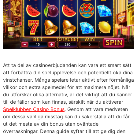
Att ta del av casinoerbjudanden kan vara ett smart sätt
att förbättra din spelupplevelse och potentiellt öka dina
vinstchanser. Många spelare letar aktivt efter förmånliga
villkor och extra spelmedel för att maximera nöjet. När
du utforskar olika alternativ, är det viktigt att du känner
till de fällor som kan finnas, särskilt när du aktiverar
Spelklubben Casino Bonus
. Genom att vara medveten
om dessa vanliga misstag kan du säkerställa att du får
ut det mesta av din bonus utan oväntade
överraskningar. Denna guide syftar till att ge dig den