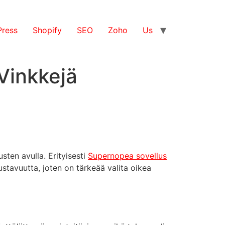
ress
Shopify
SEO
Zoho
Us
Vinkkejä
sten avulla. Erityisesti
Supernopea sovellus
tavuutta, joten on tärkeää valita oikea