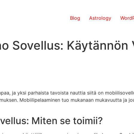
Blog
Astrology
WordP
o Sovellus: Käytännön 
 ja yksi parhaista tavoista nauttia siitä on mobiilisovellu
emuksen. Mobiilipelaaminen tuo mukanaan mukavuutta ja jous
llus: Miten se toimii?