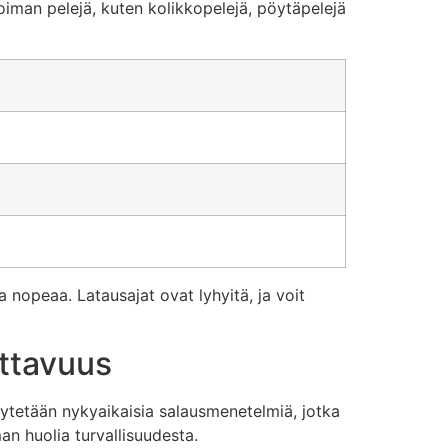
koiman pelejä, kuten kolikkopelejä, pöytäpelejä
a nopeaa. Latausajat ovat lyhyitä, ja voit
ettavuus
äytetään nykyaikaisia salausmenetelmiä, jotka
an huolia turvallisuudesta.