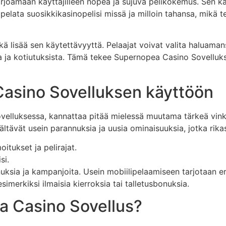
joamaan käyttäjilleen nopea ja sujuva pelikokemus. Sen käyt
pelata suosikkikasinopelisi missä ja milloin tahansa, mikä te
ä lisää sen käytettävyyttä. Pelaajat voivat valita haluaman
sta ja kotiutuksista. Tämä tekee Supernopea Casino Sovelluks
asino Sovelluksen käyttöön
elluksessa, kannattaa pitää mielessä muutama tärkeä vinkki
ältävät usein parannuksia ja uusia ominaisuuksia, jotka rik
itukset ja pelirajat.
si.
ksia ja kampanjoita. Usein mobiilipelaamiseen tarjotaan eri
imerkiksi ilmaisia kierroksia tai talletusbonuksia.
a Casino Sovellus?