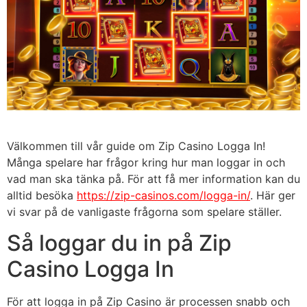
Välkommen till vår guide om Zip Casino Logga In!
Många spelare har frågor kring hur man loggar in och
vad man ska tänka på. För att få mer information kan du
alltid besöka
https://zip-casinos.com/logga-in/
. Här ger
vi svar på de vanligaste frågorna som spelare ställer.
Så loggar du in på Zip
Casino Logga In
För att logga in på Zip Casino är processen snabb och