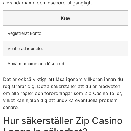
användarnamn och lösenord tillgängligt.
Krav
Registrerat konto
Verifierad identitet
Användarnamn och lösenord
Det är också viktigt att läsa igenom villkoren innan du
registrerar dig. Detta säkerställer att du är medveten
om alla regler och förordningar som Zip Casino följer,
vilket kan hjälpa dig att undvika eventuella problem
senare.
Hur säkerställer Zip Casino